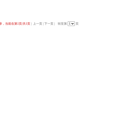
录，当前在第1页/共1页
|
上一页
|
下一页
|
转至第
页