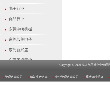
电子行业
食品行业
东莞中崎机械
东莞若美电子
东莞新兴盛
广西菱通竞业
Copyright © 2026
深圳市思博企业管理
江苏新华合金电器有限公司
管理咨询公司
精益生产咨询
企业管理咨询公司
重庆职业培训
东讯五金电气
东莞格林皮革
香港松信集团