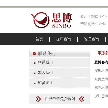
专注于制造业企业
帮助制造业企业业
首页
驻厂咨询
管理咨询
联系
联系我们
联系我们
思博咨询
深圳思博
加入我们
东莞思博
招贤纳士
东莞思博
浙江思博
在线申请免费调研